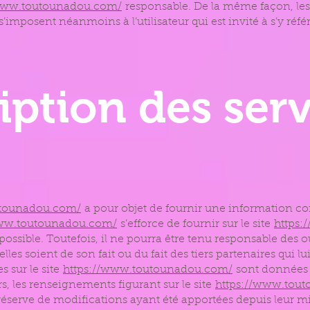
/www.toutounadou.com/
responsable. De la même façon, les
’imposent néanmoins à l’utilisateur qui est invité à s’y référ
iption des ser
utounadou.com/
a pour objet de fournir une information c
www.toutounadou.com/
s’efforce de fournir sur le site
https
ossible. Toutefois, il ne pourra être tenu responsable des ou
lles soient de son fait ou du fait des tiers partenaires qui l
s sur le site
https://www.toutounadou.com/
sont données à 
rs, les renseignements figurant sur le site
https://www.tou
 réserve de modifications ayant été apportées depuis leur mi