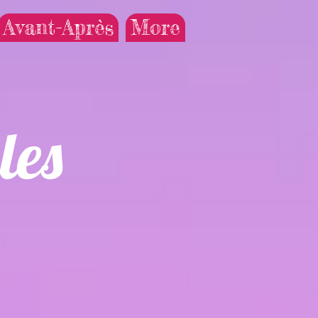
Avant-Après
More
les