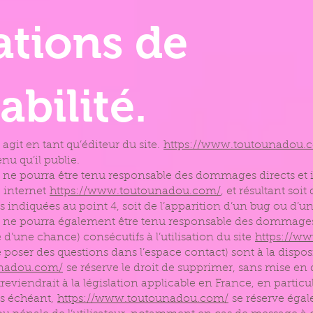
ations de
bilité.
agit en tant qu’éditeur du site.
https://www.toutounadou.
nu qu’il publie.
ne pourra être tenu responsable des dommages directs et i
te internet
https://www.toutounadou.com/
, et résultant soit
 indiquées au point 4, soit de l’apparition d’un bug ou d’un
ne pourra également être tenu responsable des dommages 
d’une chance) consécutifs à l’utilisation du site
https://w
de poser des questions dans l’espace contact) sont à la dispos
unadou.com/
se réserve le droit de supprimer, sans mise en
viendrait à la législation applicable en France, en particul
as échéant,
https://www.toutounadou.com/
se réserve égal