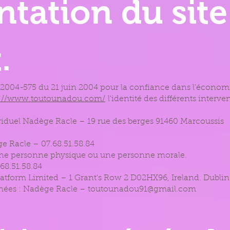
ntation du site
.
 n° 2004-575 du 21 juin 2004 pour la confiance dans l'économ
s://www.toutounadou.com/
l'identité des différents interve
ividuel Nadège Racle – 19 rue des berges 91460 Marcoussis
e Racle – 07.68.51.58.84
 une personne physique ou une personne morale.
68.51.58.84
atform Limited – 1 Grant's Row 2 D02HX96, Ireland. Dubli
onnées : Nadège Racle – toutounadou91@gmail.com