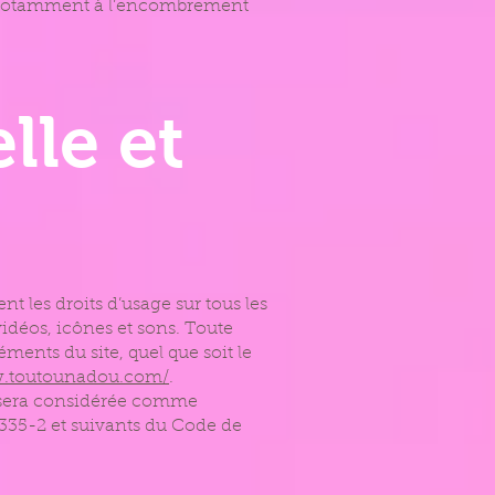
ié notamment à l’encombrement
lle et
ent les droits d’usage sur tous les
vidéos, icônes et sons. Toute
ments du site, quel que soit le
w.toutounadou.com/
.
t sera considérée comme
.335-2 et suivants du Code de