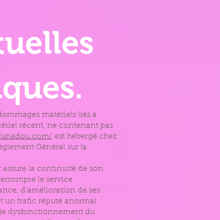
tuelles
iques.
e dommages matériels liés à
matériel récent, ne contenant pas
tounadou.com/
est hébergé chez
èglement Général sur la
ur assure la continuité de son
nterrompre le service
ance, d’amélioration de ses
nt un trafic réputé anormal.
s de dysfonctionnement du